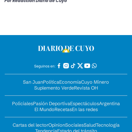
Por
Redacción Diario de Cuyo
Seguinos en:
San Juan
Política
Economía
Cuyo Minero
Suplemento Verde
Revista OH
Policiales
Pasión Deportiva
Espectáculos
Argentina
El Mundo
Recetas
En las redes
Cartas del lector
Opinion
Sociales
Salud
Tecnología
Tendencia
Estado del tránsito