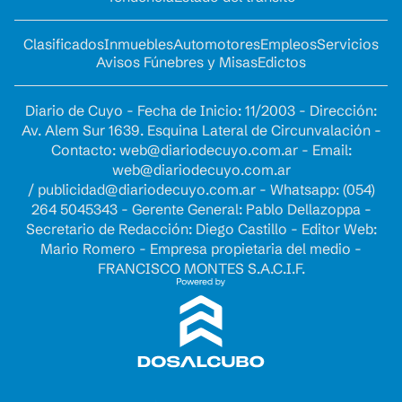
Clasificados
Inmuebles
Automotores
Empleos
Servicios
Avisos Fúnebres y Misas
Edictos
Diario de Cuyo - Fecha de Inicio: 11/2003 - Dirección:
Av. Alem Sur 1639. Esquina Lateral de Circunvalación -
Contacto:
web@diariodecuyo.com.ar
- Email:
web@diariodecuyo.com.ar
/
publicidad@diariodecuyo.com.ar
-
Whatsapp: (054)
264 5045343 - Gerente General: Pablo Dellazoppa -
Secretario de Redacción: Diego Castillo - Editor Web:
Mario Romero - Empresa propietaria del medio -
FRANCISCO MONTES S.A.C.I.F.