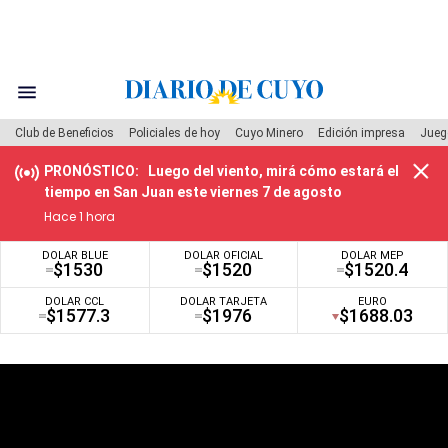
Club de Beneficios
Policiales de hoy
Cuyo Minero
Edición impresa
Jueg
PRONÓSTICO
Luego del viento, mirá cómo estará el
tiempo en San Juan este viernes 7 de agosto
Hace 1 hora
DOLAR BLUE
DOLAR OFICIAL
DOLAR MEP
$1530
$1520
$1520.4
DOLAR CCL
DOLAR TARJETA
EURO
$1577.3
$1976
$1688.03