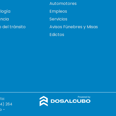
Automotores
logía
Empleos
ncia
Servicios
 del tránsito
Avisos Fúnebres y Misas
Edictos
to:
54) 264
o -