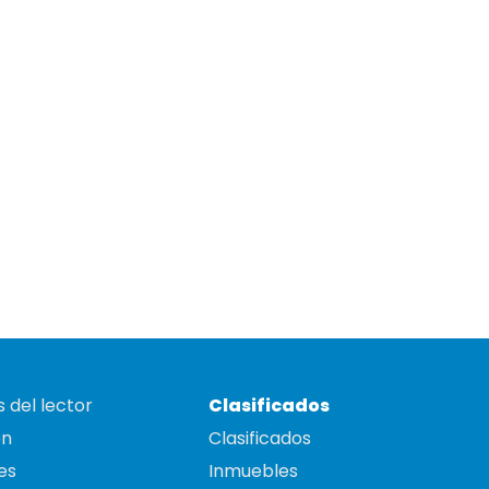
 del lector
Clasificados
on
Clasificados
es
Inmuebles