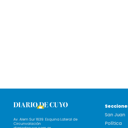
Seccione
San Juan
Av. Alem Sur 1639. Esquina Lateral de
Política
Circunvalación
diariodecuyo.com.ar