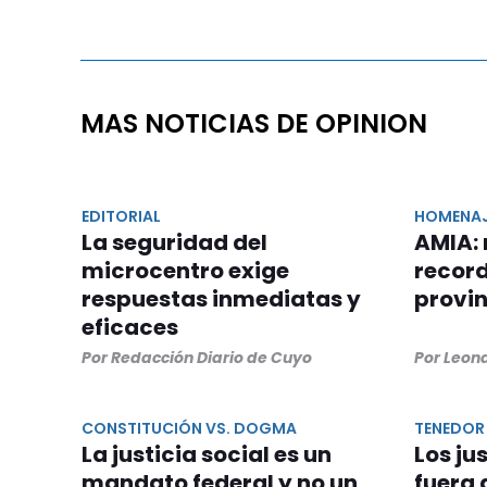
MAS NOTICIAS DE OPINION
EDITORIAL
HOMENA
La seguridad del
AMIA:
microcentro exige
record
respuestas inmediatas y
provi
eficaces
Por Redacción Diario de Cuyo
Por Leon
CONSTITUCIÓN VS. DOGMA
TENEDOR 
La justicia social es un
Los ju
mandato federal y no un
fuera