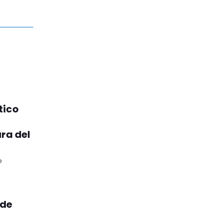
tico
ra del
o
 de