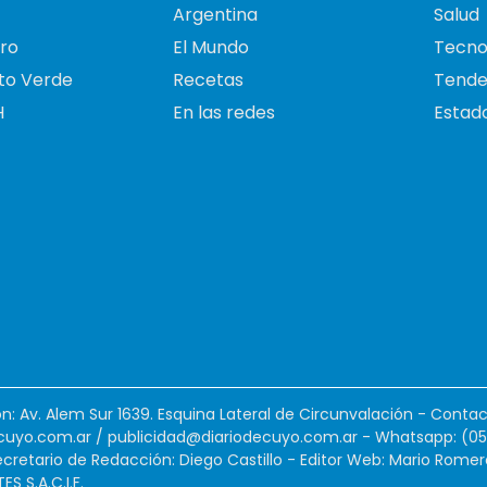
Argentina
Salud
ro
El Mundo
Tecno
to Verde
Recetas
Tende
H
En las redes
Estado
ión: Av. Alem Sur 1639. Esquina Lateral de Circunvalación - Contac
cuyo.com.ar
/
publicidad@diariodecuyo.com.ar
-
Whatsapp: (0
cretario de Redacción: Diego Castillo - Editor Web: Mario Romer
 S.A.C.I.F.