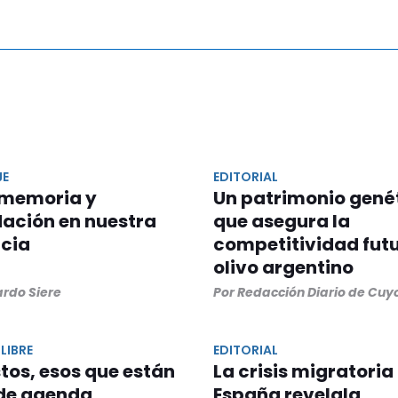
JE
EDITORIAL
 memoria y
Un patrimonio gené
ación en nuestra
que asegura la
ncia
competitividad futu
olivo argentino
ardo Siere
Por Redacción Diario de Cuy
LIBRE
EDITORIAL
stos, esos que están
La crisis migratoria
 de agenda
España revelala