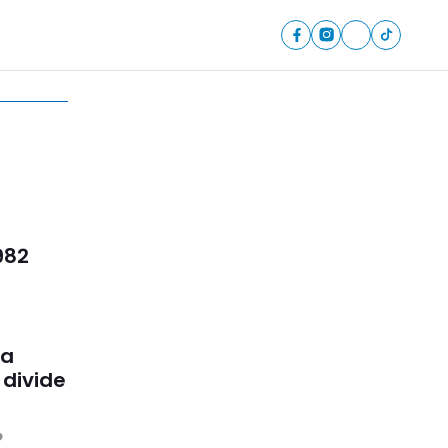
982
da
divide
o