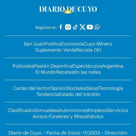
Seguinos en:
San Juan
Política
Economía
Cuyo Minero
Suplemento Verde
Revista OH
Policiales
Pasión Deportiva
Espectáculos
Argentina
El Mundo
Recetas
En las redes
Cartas del lector
Opinion
Sociales
Salud
Tecnología
Tendencia
Estado del tránsito
Clasificados
Inmuebles
Automotores
Empleos
Servicios
Avisos Fúnebres y Misas
Edictos
Diario de Cuyo - Fecha de Inicio: 11/2003 - Dirección: