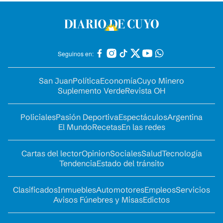
Seguinos en:
San Juan
Política
Economía
Cuyo Minero
Suplemento Verde
Revista OH
Policiales
Pasión Deportiva
Espectáculos
Argentina
El Mundo
Recetas
En las redes
Cartas del lector
Opinion
Sociales
Salud
Tecnología
Tendencia
Estado del tránsito
Clasificados
Inmuebles
Automotores
Empleos
Servicios
Avisos Fúnebres y Misas
Edictos