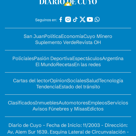
Seguinos en:
San Juan
Política
Economía
Cuyo Minero
Suplemento Verde
Revista OH
Policiales
Pasión Deportiva
Espectáculos
Argentina
El Mundo
Recetas
En las redes
Cartas del lector
Opinion
Sociales
Salud
Tecnología
Tendencia
Estado del tránsito
Clasificados
Inmuebles
Automotores
Empleos
Servicios
Avisos Fúnebres y Misas
Edictos
Diario de Cuyo - Fecha de Inicio: 11/2003 - Dirección:
Av. Alem Sur 1639. Esquina Lateral de Circunvalación -