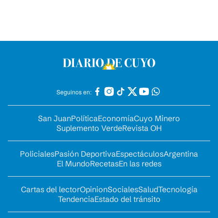
Seguinos en:
San Juan
Política
Economía
Cuyo Minero
Suplemento Verde
Revista OH
Policiales
Pasión Deportiva
Espectáculos
Argentina
El Mundo
Recetas
En las redes
Cartas del lector
Opinion
Sociales
Salud
Tecnología
Tendencia
Estado del tránsito