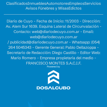
Clasificados
Inmuebles
Automotores
Empleos
Servicios
Avisos Fúnebres y Misas
Edictos
Diario de Cuyo - Fecha de Inicio: 11/2003 - Dirección:
Av. Alem Sur 1639. Esquina Lateral de Circunvalación -
Contacto:
web@diariodecuyo.com.ar
- Email:
web@diariodecuyo.com.ar
/
publicidad@diariodecuyo.com.ar
-
Whatsapp: (054)
264 5045343 - Gerente General: Pablo Dellazoppa -
Secretario de Redacción: Diego Castillo - Editor Web:
Mario Romero - Empresa propietaria del medio -
FRANCISCO MONTES S.A.C.I.F.