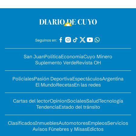
Seguinos en:
San Juan
Política
Economía
Cuyo Minero
Suplemento Verde
Revista OH
Policiales
Pasión Deportiva
Espectáculos
Argentina
El Mundo
Recetas
En las redes
Cartas del lector
Opinion
Sociales
Salud
Tecnología
Tendencia
Estado del tránsito
Clasificados
Inmuebles
Automotores
Empleos
Servicios
Avisos Fúnebres y Misas
Edictos