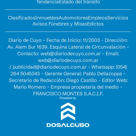
Tendencia
Estado del tránsito
Clasificados
Inmuebles
Automotores
Empleos
Servicios
Avisos Fúnebres y Misas
Edictos
Diario de Cuyo - Fecha de Inicio: 11/2003 - Dirección:
Av. Alem Sur 1639. Esquina Lateral de Circunvalación -
Contacto:
web@diariodecuyo.com.ar
- Email:
web@diariodecuyo.com.ar
/
publicidad@diariodecuyo.com.ar
-
Whatsapp: (054)
264 5045343 - Gerente General: Pablo Dellazoppa -
Secretario de Redacción: Diego Castillo - Editor Web:
Mario Romero - Empresa propietaria del medio -
FRANCISCO MONTES S.A.C.I.F.