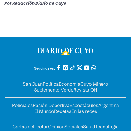
Por
Redacción Diario de Cuyo
Seguinos en:
San Juan
Política
Economía
Cuyo Minero
Suplemento Verde
Revista OH
Policiales
Pasión Deportiva
Espectáculos
Argentina
El Mundo
Recetas
En las redes
Cartas del lector
Opinion
Sociales
Salud
Tecnología