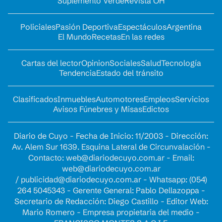
Suplemento Verde
Revista OH
Policiales
Pasión Deportiva
Espectáculos
Argentina
El Mundo
Recetas
En las redes
Cartas del lector
Opinion
Sociales
Salud
Tecnología
Tendencia
Estado del tránsito
Clasificados
Inmuebles
Automotores
Empleos
Servicios
Avisos Fúnebres y Misas
Edictos
Diario de Cuyo - Fecha de Inicio: 11/2003 - Dirección:
Av. Alem Sur 1639. Esquina Lateral de Circunvalación -
Contacto:
web@diariodecuyo.com.ar
- Email:
web@diariodecuyo.com.ar
/
publicidad@diariodecuyo.com.ar
-
Whatsapp: (054)
264 5045343 - Gerente General: Pablo Dellazoppa -
Secretario de Redacción: Diego Castillo - Editor Web:
Mario Romero - Empresa propietaria del medio -