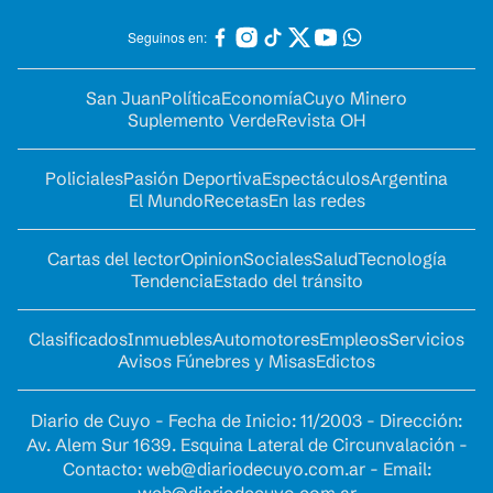
Seguinos en:
San Juan
Política
Economía
Cuyo Minero
Suplemento Verde
Revista OH
Policiales
Pasión Deportiva
Espectáculos
Argentina
El Mundo
Recetas
En las redes
Cartas del lector
Opinion
Sociales
Salud
Tecnología
Tendencia
Estado del tránsito
Clasificados
Inmuebles
Automotores
Empleos
Servicios
Avisos Fúnebres y Misas
Edictos
Diario de Cuyo - Fecha de Inicio: 11/2003 - Dirección:
Av. Alem Sur 1639. Esquina Lateral de Circunvalación -
Contacto:
web@diariodecuyo.com.ar
- Email:
web@diariodecuyo.com.ar