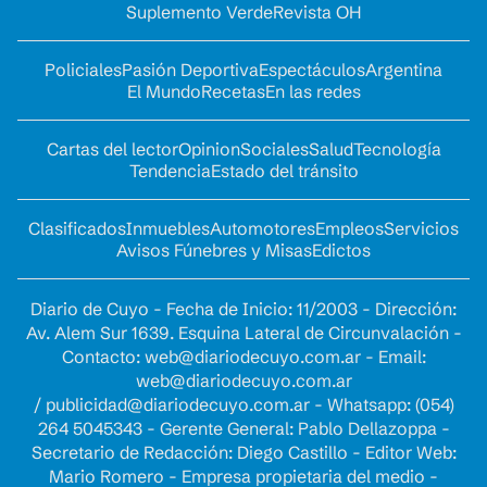
Suplemento Verde
Revista OH
Policiales
Pasión Deportiva
Espectáculos
Argentina
El Mundo
Recetas
En las redes
Cartas del lector
Opinion
Sociales
Salud
Tecnología
Tendencia
Estado del tránsito
Clasificados
Inmuebles
Automotores
Empleos
Servicios
Avisos Fúnebres y Misas
Edictos
Diario de Cuyo - Fecha de Inicio: 11/2003 - Dirección:
Av. Alem Sur 1639. Esquina Lateral de Circunvalación -
Contacto:
web@diariodecuyo.com.ar
- Email:
web@diariodecuyo.com.ar
/
publicidad@diariodecuyo.com.ar
-
Whatsapp: (054)
264 5045343 - Gerente General: Pablo Dellazoppa -
Secretario de Redacción: Diego Castillo - Editor Web:
Mario Romero - Empresa propietaria del medio -