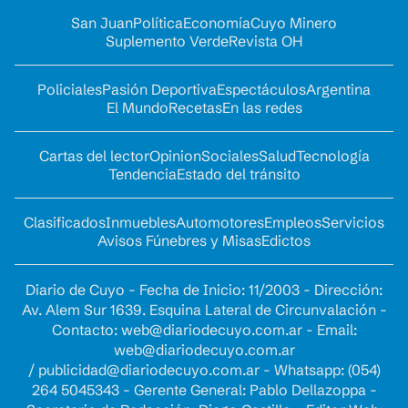
San Juan
Política
Economía
Cuyo Minero
Suplemento Verde
Revista OH
Policiales
Pasión Deportiva
Espectáculos
Argentina
El Mundo
Recetas
En las redes
Cartas del lector
Opinion
Sociales
Salud
Tecnología
Tendencia
Estado del tránsito
Clasificados
Inmuebles
Automotores
Empleos
Servicios
Avisos Fúnebres y Misas
Edictos
Diario de Cuyo - Fecha de Inicio: 11/2003 - Dirección:
Av. Alem Sur 1639. Esquina Lateral de Circunvalación -
Contacto:
web@diariodecuyo.com.ar
- Email:
web@diariodecuyo.com.ar
/
publicidad@diariodecuyo.com.ar
-
Whatsapp: (054)
264 5045343 - Gerente General: Pablo Dellazoppa -