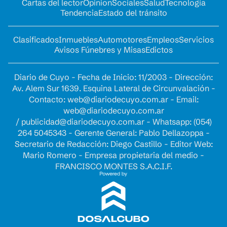
Cartas del lector
Opinion
Sociales
Salud
Tecnología
Tendencia
Estado del tránsito
Clasificados
Inmuebles
Automotores
Empleos
Servicios
Avisos Fúnebres y Misas
Edictos
Diario de Cuyo - Fecha de Inicio: 11/2003 - Dirección:
Av. Alem Sur 1639. Esquina Lateral de Circunvalación -
Contacto:
web@diariodecuyo.com.ar
- Email:
web@diariodecuyo.com.ar
/
publicidad@diariodecuyo.com.ar
-
Whatsapp: (054)
264 5045343 - Gerente General: Pablo Dellazoppa -
Secretario de Redacción: Diego Castillo - Editor Web:
Mario Romero - Empresa propietaria del medio -
FRANCISCO MONTES S.A.C.I.F.