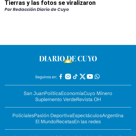
Tierras y las fotos se viralizaron
Por
Redacción Diario de Cuyo
Seguinos en:
San Juan
Política
Economía
Cuyo Minero
Suplemento Verde
Revista OH
Policiales
Pasión Deportiva
Espectáculos
Argentina
El Mundo
Recetas
En las redes