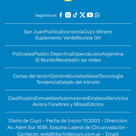
Seguinos en:
San Juan
Política
Economía
Cuyo Minero
Suplemento Verde
Revista OH
Policiales
Pasión Deportiva
Espectáculos
Argentina
El Mundo
Recetas
En las redes
Cartas del lector
Opinion
Sociales
Salud
Tecnología
Tendencia
Estado del tránsito
Clasificados
Inmuebles
Automotores
Empleos
Servicios
Avisos Fúnebres y Misas
Edictos
Diario de Cuyo - Fecha de Inicio: 11/2003 - Dirección:
Av. Alem Sur 1639. Esquina Lateral de Circunvalación -
Contacto:
web@diariodecuyo.com.ar
- Email: