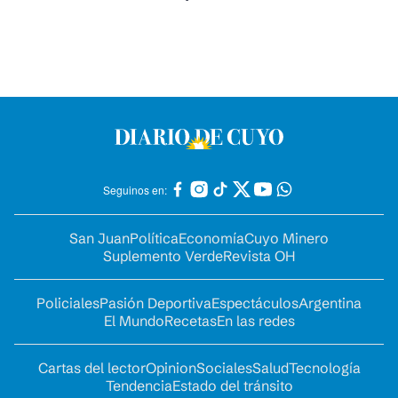
Seguinos en:
San Juan
Política
Economía
Cuyo Minero
Suplemento Verde
Revista OH
Policiales
Pasión Deportiva
Espectáculos
Argentina
El Mundo
Recetas
En las redes
Cartas del lector
Opinion
Sociales
Salud
Tecnología
Tendencia
Estado del tránsito