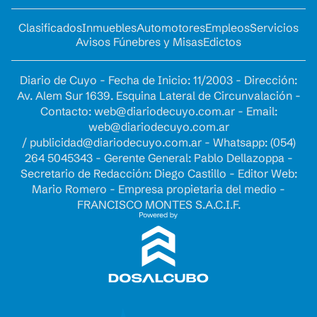
Clasificados
Inmuebles
Automotores
Empleos
Servicios
Avisos Fúnebres y Misas
Edictos
Diario de Cuyo - Fecha de Inicio: 11/2003 - Dirección:
Av. Alem Sur 1639. Esquina Lateral de Circunvalación -
Contacto:
web@diariodecuyo.com.ar
- Email:
web@diariodecuyo.com.ar
/
publicidad@diariodecuyo.com.ar
-
Whatsapp: (054)
264 5045343 - Gerente General: Pablo Dellazoppa -
Secretario de Redacción: Diego Castillo - Editor Web:
Mario Romero - Empresa propietaria del medio -
FRANCISCO MONTES S.A.C.I.F.