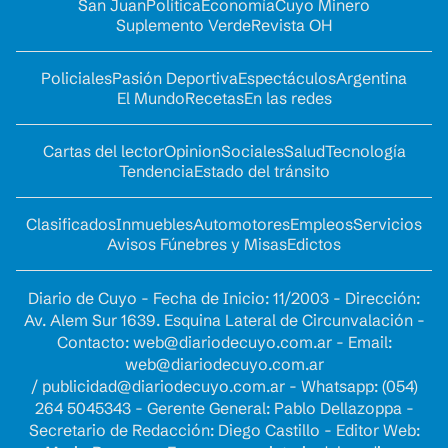
San Juan
Política
Economía
Cuyo Minero
Suplemento Verde
Revista OH
Policiales
Pasión Deportiva
Espectáculos
Argentina
El Mundo
Recetas
En las redes
Cartas del lector
Opinion
Sociales
Salud
Tecnología
Tendencia
Estado del tránsito
Clasificados
Inmuebles
Automotores
Empleos
Servicios
Avisos Fúnebres y Misas
Edictos
Diario de Cuyo - Fecha de Inicio: 11/2003 - Dirección:
Av. Alem Sur 1639. Esquina Lateral de Circunvalación -
Contacto:
web@diariodecuyo.com.ar
- Email:
web@diariodecuyo.com.ar
/
publicidad@diariodecuyo.com.ar
-
Whatsapp: (054)
264 5045343 - Gerente General: Pablo Dellazoppa -
Secretario de Redacción: Diego Castillo - Editor Web: