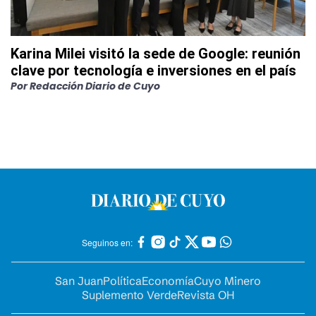
Karina Milei visitó la sede de Google: reunión
clave por tecnología e inversiones en el país
Por
Redacción Diario de Cuyo
Seguinos en:
San Juan
Política
Economía
Cuyo Minero
Suplemento Verde
Revista OH