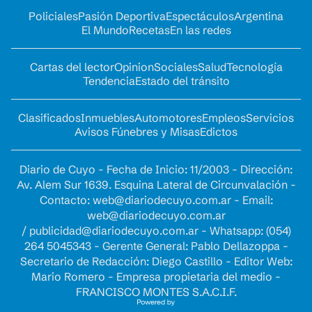
Policiales
Pasión Deportiva
Espectáculos
Argentina
El Mundo
Recetas
En las redes
Cartas del lector
Opinion
Sociales
Salud
Tecnología
Tendencia
Estado del tránsito
Clasificados
Inmuebles
Automotores
Empleos
Servicios
Avisos Fúnebres y Misas
Edictos
Diario de Cuyo - Fecha de Inicio: 11/2003 - Dirección:
Av. Alem Sur 1639. Esquina Lateral de Circunvalación -
Contacto:
web@diariodecuyo.com.ar
- Email:
web@diariodecuyo.com.ar
/
publicidad@diariodecuyo.com.ar
-
Whatsapp: (054)
264 5045343 - Gerente General: Pablo Dellazoppa -
Secretario de Redacción: Diego Castillo - Editor Web:
Mario Romero - Empresa propietaria del medio -
FRANCISCO MONTES S.A.C.I.F.