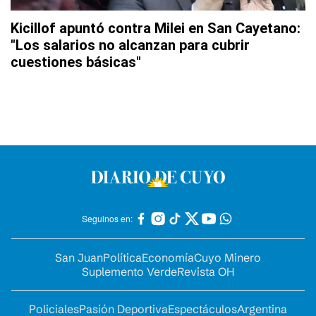
Kicillof apuntó contra Milei en San Cayetano:
"Los salarios no alcanzan para cubrir
cuestiones básicas"
Seguinos en:
San Juan
Política
Economía
Cuyo Minero
Suplemento Verde
Revista OH
Policiales
Pasión Deportiva
Espectáculos
Argentina