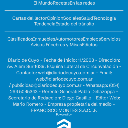
El Mundo
Recetas
En las redes
Cartas del lector
Opinion
Sociales
Salud
Tecnología
Tendencia
Estado del tránsito
Clasificados
Inmuebles
Automotores
Empleos
Servicios
Avisos Fúnebres y Misas
Edictos
Diario de Cuyo - Fecha de Inicio: 11/2003 - Dirección:
Av. Alem Sur 1639. Esquina Lateral de Circunvalación -
Contacto:
web@diariodecuyo.com.ar
- Email:
web@diariodecuyo.com.ar
/
publicidad@diariodecuyo.com.ar
-
Whatsapp: (054)
264 5045343 - Gerente General: Pablo Dellazoppa -
Secretario de Redacción: Diego Castillo - Editor Web:
Mario Romero - Empresa propietaria del medio -
FRANCISCO MONTES S.A.C.I.F.