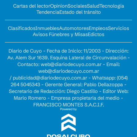
Cartas del lector
Opinion
Sociales
Salud
Tecnología
Tendencia
Estado del tránsito
Clasificados
Inmuebles
Automotores
Empleos
Servicios
Avisos Fúnebres y Misas
Edictos
Diario de Cuyo - Fecha de Inicio: 11/2003 - Dirección:
Av. Alem Sur 1639. Esquina Lateral de Circunvalación -
Contacto:
web@diariodecuyo.com.ar
- Email:
web@diariodecuyo.com.ar
/
publicidad@diariodecuyo.com.ar
-
Whatsapp: (054)
264 5045343 - Gerente General: Pablo Dellazoppa -
Secretario de Redacción: Diego Castillo - Editor Web:
Mario Romero - Empresa propietaria del medio -
FRANCISCO MONTES S.A.C.I.F.