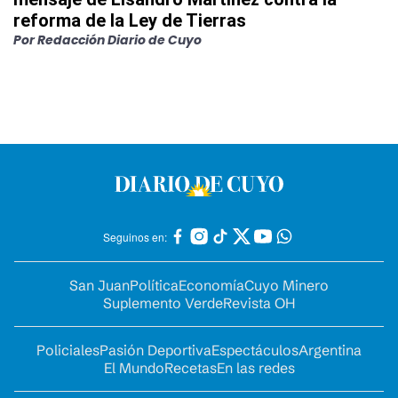
reforma de la Ley de Tierras
Por
Redacción Diario de Cuyo
Seguinos en:
San Juan
Política
Economía
Cuyo Minero
Suplemento Verde
Revista OH
Policiales
Pasión Deportiva
Espectáculos
Argentina
El Mundo
Recetas
En las redes