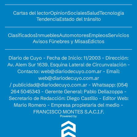
Cartas del lector
Opinion
Sociales
Salud
Tecnología
Tendencia
Estado del tránsito
Clasificados
Inmuebles
Automotores
Empleos
Servicios
Avisos Fúnebres y Misas
Edictos
Diario de Cuyo - Fecha de Inicio: 11/2003 - Dirección:
Av. Alem Sur 1639. Esquina Lateral de Circunvalación -
Contacto:
web@diariodecuyo.com.ar
- Email:
web@diariodecuyo.com.ar
/
publicidad@diariodecuyo.com.ar
-
Whatsapp: (054)
264 5045343 - Gerente General: Pablo Dellazoppa -
Secretario de Redacción: Diego Castillo - Editor Web:
Mario Romero - Empresa propietaria del medio -
FRANCISCO MONTES S.A.C.I.F.