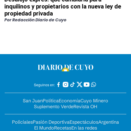
inquilinos y propietarios con la nueva ley de
propiedad privada
Por
Redacción Diario de Cuyo
Seguinos en:
San Juan
Política
Economía
Cuyo Minero
Suplemento Verde
Revista OH
Policiales
Pasión Deportiva
Espectáculos
Argentina
El Mundo
Recetas
En las redes