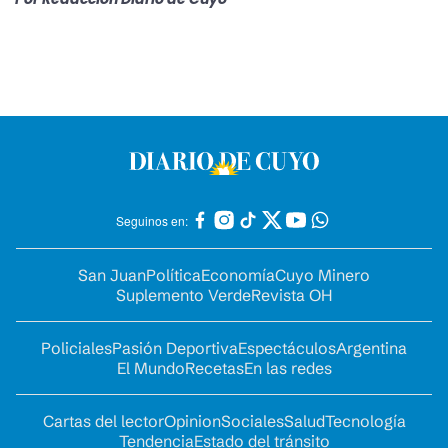
Seguinos en:
San Juan
Política
Economía
Cuyo Minero
Suplemento Verde
Revista OH
Policiales
Pasión Deportiva
Espectáculos
Argentina
El Mundo
Recetas
En las redes
Cartas del lector
Opinion
Sociales
Salud
Tecnología
Tendencia
Estado del tránsito