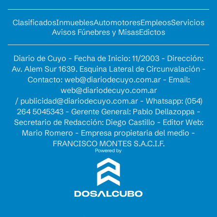
Clasificados
Inmuebles
Automotores
Empleos
Servicios
Avisos Fúnebres y Misas
Edictos
Diario de Cuyo - Fecha de Inicio: 11/2003 - Dirección:
Av. Alem Sur 1639. Esquina Lateral de Circunvalación -
Contacto:
web@diariodecuyo.com.ar
- Email:
web@diariodecuyo.com.ar
/
publicidad@diariodecuyo.com.ar
-
Whatsapp: (054)
264 5045343 - Gerente General: Pablo Dellazoppa -
Secretario de Redacción: Diego Castillo - Editor Web:
Mario Romero - Empresa propietaria del medio -
FRANCISCO MONTES S.A.C.I.F.