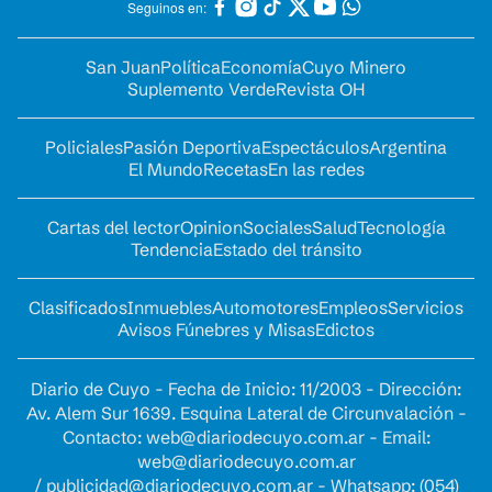
Seguinos en:
San Juan
Política
Economía
Cuyo Minero
Suplemento Verde
Revista OH
Policiales
Pasión Deportiva
Espectáculos
Argentina
El Mundo
Recetas
En las redes
Cartas del lector
Opinion
Sociales
Salud
Tecnología
Tendencia
Estado del tránsito
Clasificados
Inmuebles
Automotores
Empleos
Servicios
Avisos Fúnebres y Misas
Edictos
Diario de Cuyo - Fecha de Inicio: 11/2003 - Dirección:
Av. Alem Sur 1639. Esquina Lateral de Circunvalación -
Contacto:
web@diariodecuyo.com.ar
- Email:
web@diariodecuyo.com.ar
/
publicidad@diariodecuyo.com.ar
-
Whatsapp: (054)