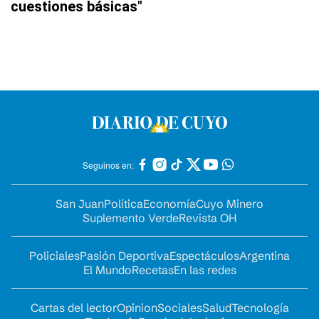
cuestiones básicas"
Seguinos en:
San Juan
Política
Economía
Cuyo Minero
Suplemento Verde
Revista OH
Policiales
Pasión Deportiva
Espectáculos
Argentina
El Mundo
Recetas
En las redes
Cartas del lector
Opinion
Sociales
Salud
Tecnología