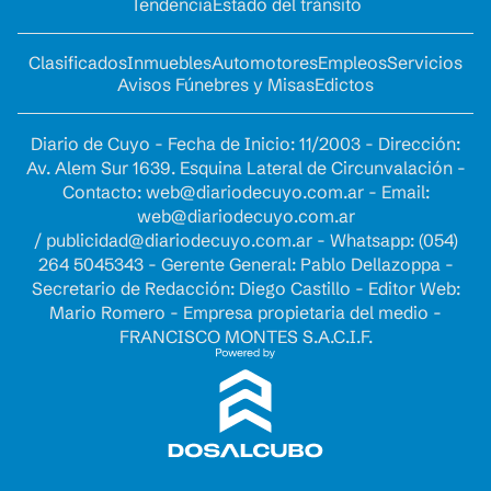
Tendencia
Estado del tránsito
Clasificados
Inmuebles
Automotores
Empleos
Servicios
Avisos Fúnebres y Misas
Edictos
Diario de Cuyo - Fecha de Inicio: 11/2003 - Dirección:
Av. Alem Sur 1639. Esquina Lateral de Circunvalación -
Contacto:
web@diariodecuyo.com.ar
- Email:
web@diariodecuyo.com.ar
/
publicidad@diariodecuyo.com.ar
-
Whatsapp: (054)
264 5045343 - Gerente General: Pablo Dellazoppa -
Secretario de Redacción: Diego Castillo - Editor Web:
Mario Romero - Empresa propietaria del medio -
FRANCISCO MONTES S.A.C.I.F.