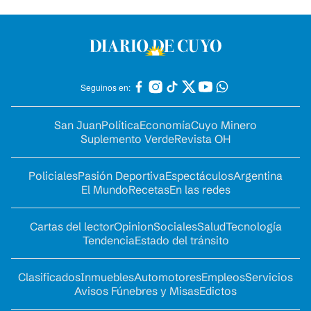
Seguinos en:
San Juan
Política
Economía
Cuyo Minero
Suplemento Verde
Revista OH
Policiales
Pasión Deportiva
Espectáculos
Argentina
El Mundo
Recetas
En las redes
Cartas del lector
Opinion
Sociales
Salud
Tecnología
Tendencia
Estado del tránsito
Clasificados
Inmuebles
Automotores
Empleos
Servicios
Avisos Fúnebres y Misas
Edictos