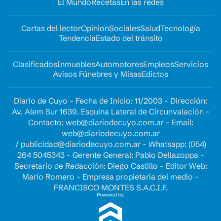
El Mundo
Recetas
En las redes
Cartas del lector
Opinion
Sociales
Salud
Tecnología
Tendencia
Estado del tránsito
Clasificados
Inmuebles
Automotores
Empleos
Servicios
Avisos Fúnebres y Misas
Edictos
Diario de Cuyo - Fecha de Inicio: 11/2003 - Dirección:
Av. Alem Sur 1639. Esquina Lateral de Circunvalación -
Contacto:
web@diariodecuyo.com.ar
- Email:
web@diariodecuyo.com.ar
/
publicidad@diariodecuyo.com.ar
-
Whatsapp: (054)
264 5045343 - Gerente General: Pablo Dellazoppa -
Secretario de Redacción: Diego Castillo - Editor Web:
Mario Romero - Empresa propietaria del medio -
FRANCISCO MONTES S.A.C.I.F.