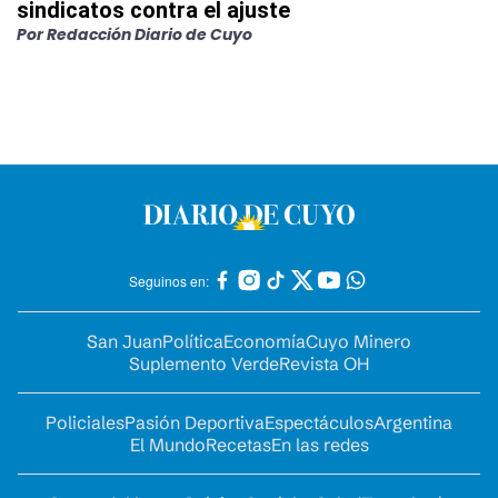
sindicatos contra el ajuste
Por
Redacción Diario de Cuyo
Seguinos en:
San Juan
Política
Economía
Cuyo Minero
Suplemento Verde
Revista OH
Policiales
Pasión Deportiva
Espectáculos
Argentina
El Mundo
Recetas
En las redes