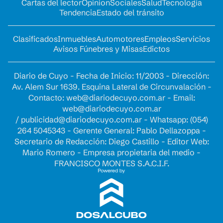
Cartas del lector
Opinion
Sociales
Salud
Tecnología
Tendencia
Estado del tránsito
Clasificados
Inmuebles
Automotores
Empleos
Servicios
Avisos Fúnebres y Misas
Edictos
Diario de Cuyo - Fecha de Inicio: 11/2003 - Dirección:
Av. Alem Sur 1639. Esquina Lateral de Circunvalación -
Contacto:
web@diariodecuyo.com.ar
- Email:
web@diariodecuyo.com.ar
/
publicidad@diariodecuyo.com.ar
-
Whatsapp: (054)
264 5045343 - Gerente General: Pablo Dellazoppa -
Secretario de Redacción: Diego Castillo - Editor Web:
Mario Romero - Empresa propietaria del medio -
FRANCISCO MONTES S.A.C.I.F.