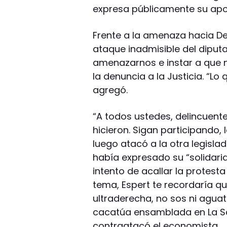
expresa públicamente su apoy
Frente a la amenaza hacia De
ataque inadmisible del diputa
amenazarnos e instar a que n
la denuncia a la Justicia. “Lo
agregó.
“A todos ustedes, delincuent
hicieron. Sigan participando, l
luego atacó a la otra legislad
había expresado su “solidar
intento de acallar la protesta 
tema, Espert te recordaría q
ultraderecha, no sos ni aguat
cacatúa ensamblada en La Sal
contraatacó el economista.