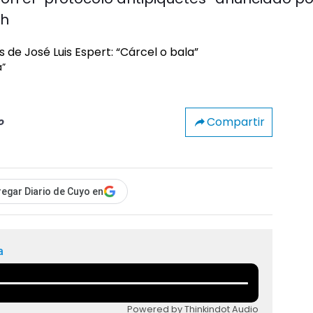
ch
a”
Compartir
o
egar Diario de Cuyo en
a
Powered by Thinkindot Audio