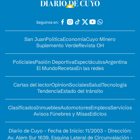
Seguinos en:
San Juan
Política
Economía
Cuyo Minero
Suplemento Verde
Revista OH
Policiales
Pasión Deportiva
Espectáculos
Argentina
El Mundo
Recetas
En las redes
Cartas del lector
Opinion
Sociales
Salud
Tecnología
Tendencia
Estado del tránsito
Clasificados
Inmuebles
Automotores
Empleos
Servicios
Avisos Fúnebres y Misas
Edictos
Diario de Cuyo - Fecha de Inicio: 11/2003 - Dirección:
Av. Alem Sur 1639. Esquina Lateral de Circunvalación -