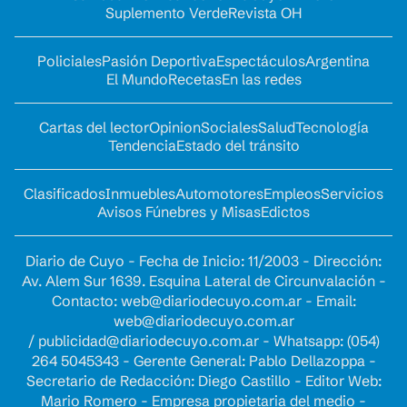
Suplemento Verde
Revista OH
Policiales
Pasión Deportiva
Espectáculos
Argentina
El Mundo
Recetas
En las redes
Cartas del lector
Opinion
Sociales
Salud
Tecnología
Tendencia
Estado del tránsito
Clasificados
Inmuebles
Automotores
Empleos
Servicios
Avisos Fúnebres y Misas
Edictos
Diario de Cuyo - Fecha de Inicio: 11/2003 - Dirección:
Av. Alem Sur 1639. Esquina Lateral de Circunvalación -
Contacto:
web@diariodecuyo.com.ar
- Email:
web@diariodecuyo.com.ar
/
publicidad@diariodecuyo.com.ar
-
Whatsapp: (054)
264 5045343 - Gerente General: Pablo Dellazoppa -
Secretario de Redacción: Diego Castillo - Editor Web:
Mario Romero - Empresa propietaria del medio -