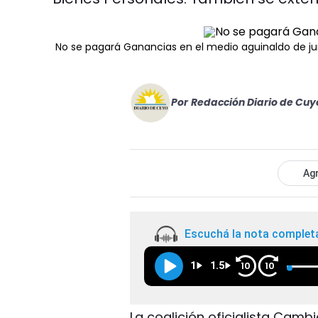
No se pagará Ganancias en el medio aguinaldo de ju
Por
Redacción Diario de Cuy
Agr
Escuchá la nota complet
1
1.5
10
10
La coalición oficialista Camb