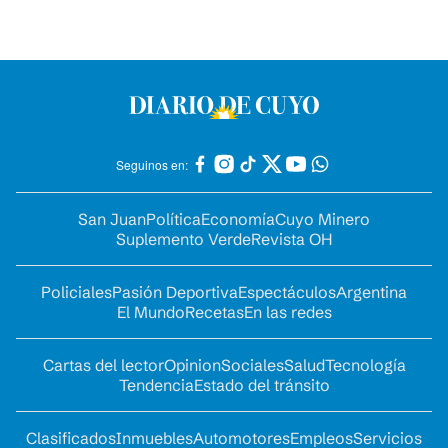
Seguinos en:
San Juan
Política
Economía
Cuyo Minero
Suplemento Verde
Revista OH
Policiales
Pasión Deportiva
Espectáculos
Argentina
El Mundo
Recetas
En las redes
Cartas del lector
Opinion
Sociales
Salud
Tecnología
Tendencia
Estado del tránsito
Clasificados
Inmuebles
Automotores
Empleos
Servicios