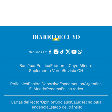
Seguinos en:
San Juan
Política
Economía
Cuyo Minero
Suplemento Verde
Revista OH
Policiales
Pasión Deportiva
Espectáculos
Argentina
El Mundo
Recetas
En las redes
Cartas del lector
Opinion
Sociales
Salud
Tecnología
Tendencia
Estado del tránsito