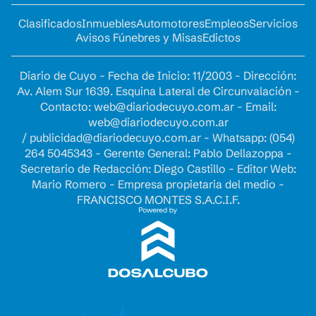
Clasificados
Inmuebles
Automotores
Empleos
Servicios
Avisos Fúnebres y Misas
Edictos
Diario de Cuyo - Fecha de Inicio: 11/2003 - Dirección:
Av. Alem Sur 1639. Esquina Lateral de Circunvalación -
Contacto:
web@diariodecuyo.com.ar
- Email:
web@diariodecuyo.com.ar
/
publicidad@diariodecuyo.com.ar
-
Whatsapp: (054)
264 5045343 - Gerente General: Pablo Dellazoppa -
Secretario de Redacción: Diego Castillo - Editor Web:
Mario Romero - Empresa propietaria del medio -
FRANCISCO MONTES S.A.C.I.F.