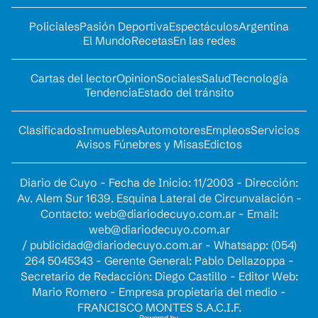
Policiales
Pasión Deportiva
Espectáculos
Argentina
El Mundo
Recetas
En las redes
Cartas del lector
Opinion
Sociales
Salud
Tecnología
Tendencia
Estado del tránsito
Clasificados
Inmuebles
Automotores
Empleos
Servicios
Avisos Fúnebres y Misas
Edictos
Diario de Cuyo - Fecha de Inicio: 11/2003 - Dirección:
Av. Alem Sur 1639. Esquina Lateral de Circunvalación -
Contacto:
web@diariodecuyo.com.ar
- Email:
web@diariodecuyo.com.ar
/
publicidad@diariodecuyo.com.ar
-
Whatsapp: (054)
264 5045343 - Gerente General: Pablo Dellazoppa -
Secretario de Redacción: Diego Castillo - Editor Web:
Mario Romero - Empresa propietaria del medio -
FRANCISCO MONTES S.A.C.I.F.