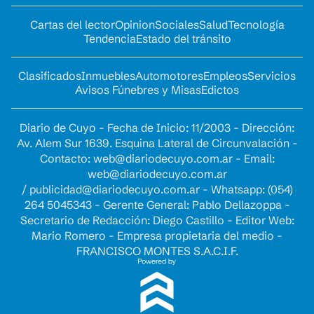
Cartas del lector
Opinion
Sociales
Salud
Tecnología
Tendencia
Estado del tránsito
Clasificados
Inmuebles
Automotores
Empleos
Servicios
Avisos Fúnebres y Misas
Edictos
Diario de Cuyo - Fecha de Inicio: 11/2003 - Dirección:
Av. Alem Sur 1639. Esquina Lateral de Circunvalación -
Contacto:
web@diariodecuyo.com.ar
- Email:
web@diariodecuyo.com.ar
/
publicidad@diariodecuyo.com.ar
-
Whatsapp: (054)
264 5045343 - Gerente General: Pablo Dellazoppa -
Secretario de Redacción: Diego Castillo - Editor Web:
Mario Romero - Empresa propietaria del medio -
FRANCISCO MONTES S.A.C.I.F.