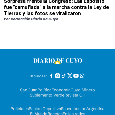
Sorpresa frente al Congreso: Lali Espósito
fue "camuflada" a la marcha contra la Ley de
Tierras y las fotos se viralizaron
Por
Redacción Diario de Cuyo
Seguinos en:
San Juan
Política
Economía
Cuyo Minero
Suplemento Verde
Revista OH
Policiales
Pasión Deportiva
Espectáculos
Argentina
El Mundo
Recetas
En las redes