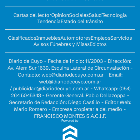
Cartas del lector
Opinion
Sociales
Salud
Tecnología
Tendencia
Estado del tránsito
Clasificados
Inmuebles
Automotores
Empleos
Servicios
Avisos Fúnebres y Misas
Edictos
Diario de Cuyo - Fecha de Inicio: 11/2003 - Dirección:
Av. Alem Sur 1639. Esquina Lateral de Circunvalación -
Contacto:
web@diariodecuyo.com.ar
- Email:
web@diariodecuyo.com.ar
/
publicidad@diariodecuyo.com.ar
-
Whatsapp: (054)
264 5045343 - Gerente General: Pablo Dellazoppa -
Secretario de Redacción: Diego Castillo - Editor Web:
Mario Romero - Empresa propietaria del medio -
FRANCISCO MONTES S.A.C.I.F.