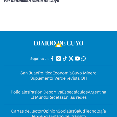
Por
Redacción Diario de Cuyo
Seguinos en:
San Juan
Política
Economía
Cuyo Minero
Suplemento Verde
Revista OH
Policiales
Pasión Deportiva
Espectáculos
Argentina
El Mundo
Recetas
En las redes
Cartas del lector
Opinion
Sociales
Salud
Tecnología
Tendencia
Estado del tránsito