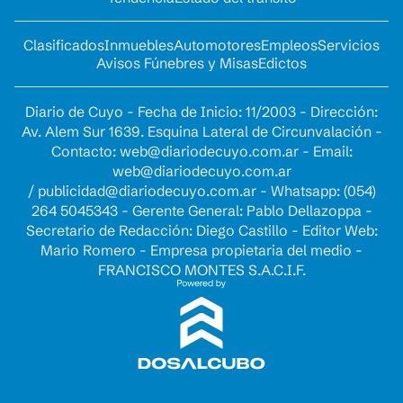
Clasificados
Inmuebles
Automotores
Empleos
Servicios
Avisos Fúnebres y Misas
Edictos
Diario de Cuyo - Fecha de Inicio: 11/2003 - Dirección:
Av. Alem Sur 1639. Esquina Lateral de Circunvalación -
Contacto:
web@diariodecuyo.com.ar
- Email:
web@diariodecuyo.com.ar
/
publicidad@diariodecuyo.com.ar
-
Whatsapp: (054)
264 5045343 - Gerente General: Pablo Dellazoppa -
Secretario de Redacción: Diego Castillo - Editor Web:
Mario Romero - Empresa propietaria del medio -
FRANCISCO MONTES S.A.C.I.F.