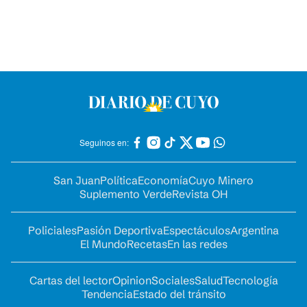
Seguinos en:
San Juan
Política
Economía
Cuyo Minero
Suplemento Verde
Revista OH
Policiales
Pasión Deportiva
Espectáculos
Argentina
El Mundo
Recetas
En las redes
Cartas del lector
Opinion
Sociales
Salud
Tecnología
Tendencia
Estado del tránsito