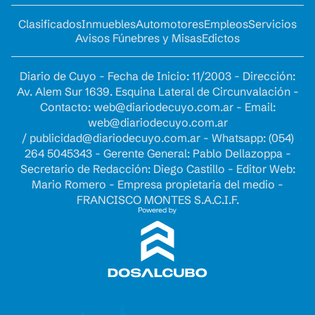
Clasificados
Inmuebles
Automotores
Empleos
Servicios
Avisos Fúnebres y Misas
Edictos
Diario de Cuyo - Fecha de Inicio: 11/2003 - Dirección:
Av. Alem Sur 1639. Esquina Lateral de Circunvalación -
Contacto:
web@diariodecuyo.com.ar
- Email:
web@diariodecuyo.com.ar
/
publicidad@diariodecuyo.com.ar
-
Whatsapp: (054)
264 5045343 - Gerente General: Pablo Dellazoppa -
Secretario de Redacción: Diego Castillo - Editor Web:
Mario Romero - Empresa propietaria del medio -
FRANCISCO MONTES S.A.C.I.F.