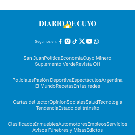
Seguinos en:
San Juan
Política
Economía
Cuyo Minero
Suplemento Verde
Revista OH
Policiales
Pasión Deportiva
Espectáculos
Argentina
El Mundo
Recetas
En las redes
Cartas del lector
Opinion
Sociales
Salud
Tecnología
Tendencia
Estado del tránsito
Clasificados
Inmuebles
Automotores
Empleos
Servicios
Avisos Fúnebres y Misas
Edictos