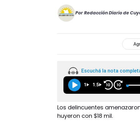
Por
Redacción Diario de Cuy
Agr
Escuchá la nota complet
1
1.5
10
10
Los delincuentes amenazaron
huyeron con $18 mil.