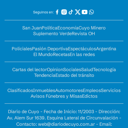
Seguinos en:
San Juan
Política
Economía
Cuyo Minero
Suplemento Verde
Revista OH
Policiales
Pasión Deportiva
Espectáculos
Argentina
El Mundo
Recetas
En las redes
Cartas del lector
Opinion
Sociales
Salud
Tecnología
Tendencia
Estado del tránsito
Clasificados
Inmuebles
Automotores
Empleos
Servicios
Avisos Fúnebres y Misas
Edictos
Diario de Cuyo - Fecha de Inicio: 11/2003 - Dirección:
Av. Alem Sur 1639. Esquina Lateral de Circunvalación -
Contacto:
web@diariodecuyo.com.ar
- Email: