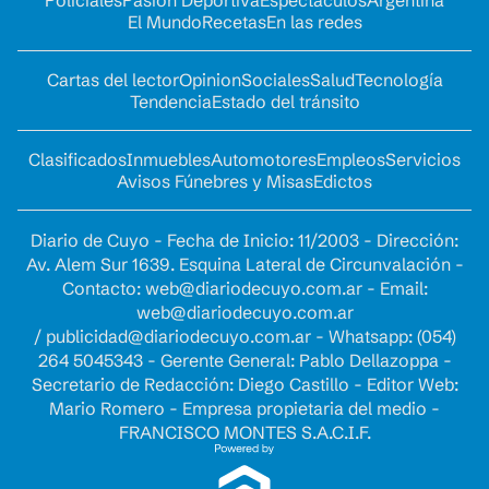
El Mundo
Recetas
En las redes
Cartas del lector
Opinion
Sociales
Salud
Tecnología
Tendencia
Estado del tránsito
Clasificados
Inmuebles
Automotores
Empleos
Servicios
Avisos Fúnebres y Misas
Edictos
Diario de Cuyo - Fecha de Inicio: 11/2003 - Dirección:
Av. Alem Sur 1639. Esquina Lateral de Circunvalación -
Contacto:
web@diariodecuyo.com.ar
- Email:
web@diariodecuyo.com.ar
/
publicidad@diariodecuyo.com.ar
-
Whatsapp: (054)
264 5045343 - Gerente General: Pablo Dellazoppa -
Secretario de Redacción: Diego Castillo - Editor Web:
Mario Romero - Empresa propietaria del medio -
FRANCISCO MONTES S.A.C.I.F.