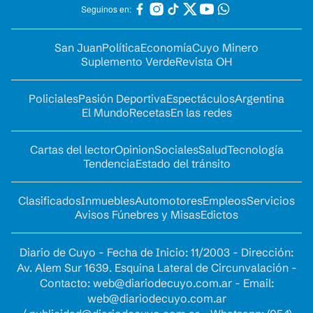
Seguinos en:
San Juan
Política
Economía
Cuyo Minero
Suplemento Verde
Revista OH
Policiales
Pasión Deportiva
Espectáculos
Argentina
El Mundo
Recetas
En las redes
Cartas del lector
Opinion
Sociales
Salud
Tecnología
Tendencia
Estado del tránsito
Clasificados
Inmuebles
Automotores
Empleos
Servicios
Avisos Fúnebres y Misas
Edictos
Diario de Cuyo - Fecha de Inicio: 11/2003 - Dirección:
Av. Alem Sur 1639. Esquina Lateral de Circunvalación -
Contacto:
web@diariodecuyo.com.ar
- Email:
web@diariodecuyo.com.ar