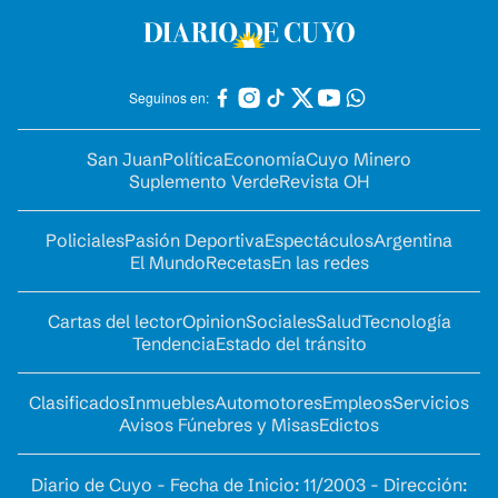
Seguinos en:
San Juan
Política
Economía
Cuyo Minero
Suplemento Verde
Revista OH
Policiales
Pasión Deportiva
Espectáculos
Argentina
El Mundo
Recetas
En las redes
Cartas del lector
Opinion
Sociales
Salud
Tecnología
Tendencia
Estado del tránsito
Clasificados
Inmuebles
Automotores
Empleos
Servicios
Avisos Fúnebres y Misas
Edictos
Diario de Cuyo - Fecha de Inicio: 11/2003 - Dirección: