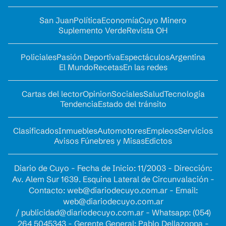
San Juan
Política
Economía
Cuyo Minero
Suplemento Verde
Revista OH
Policiales
Pasión Deportiva
Espectáculos
Argentina
El Mundo
Recetas
En las redes
Cartas del lector
Opinion
Sociales
Salud
Tecnología
Tendencia
Estado del tránsito
Clasificados
Inmuebles
Automotores
Empleos
Servicios
Avisos Fúnebres y Misas
Edictos
Diario de Cuyo - Fecha de Inicio: 11/2003 - Dirección:
Av. Alem Sur 1639. Esquina Lateral de Circunvalación -
Contacto:
web@diariodecuyo.com.ar
- Email:
web@diariodecuyo.com.ar
/
publicidad@diariodecuyo.com.ar
-
Whatsapp: (054)
264 5045343 - Gerente General: Pablo Dellazoppa -