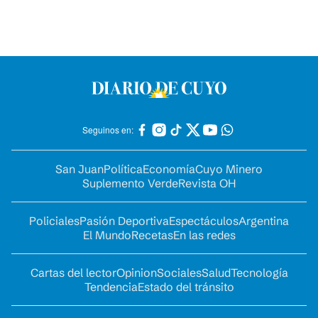
Seguinos en:
San Juan
Política
Economía
Cuyo Minero
Suplemento Verde
Revista OH
Policiales
Pasión Deportiva
Espectáculos
Argentina
El Mundo
Recetas
En las redes
Cartas del lector
Opinion
Sociales
Salud
Tecnología
Tendencia
Estado del tránsito