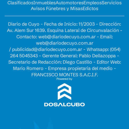
Clasificados
Inmuebles
Automotores
Empleos
Servicios
Avisos Fúnebres y Misas
Edictos
Diario de Cuyo - Fecha de Inicio: 11/2003 - Dirección:
Av. Alem Sur 1639. Esquina Lateral de Circunvalación -
Contacto:
web@diariodecuyo.com.ar
- Email:
web@diariodecuyo.com.ar
/
publicidad@diariodecuyo.com.ar
-
Whatsapp: (054)
264 5045343 - Gerente General: Pablo Dellazoppa -
Secretario de Redacción: Diego Castillo - Editor Web:
Mario Romero - Empresa propietaria del medio -
FRANCISCO MONTES S.A.C.I.F.