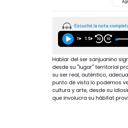
Agr
Escuchá la nota complet
1
1.5
10
10
Hablar del ser sanjuanino si
desde su "lugar" territorial p
su ser real, auténtico, adecu
punto de vista lo podemos v
cultura y arte, desde su idio
que involucra su hábitat prov