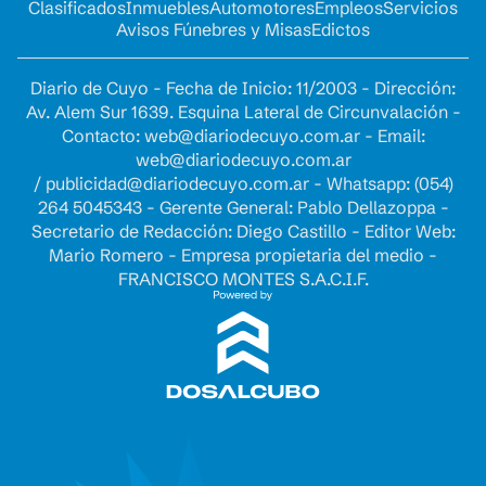
Clasificados
Inmuebles
Automotores
Empleos
Servicios
Avisos Fúnebres y Misas
Edictos
Diario de Cuyo - Fecha de Inicio: 11/2003 - Dirección:
Av. Alem Sur 1639. Esquina Lateral de Circunvalación -
Contacto:
web@diariodecuyo.com.ar
- Email:
web@diariodecuyo.com.ar
/
publicidad@diariodecuyo.com.ar
-
Whatsapp: (054)
264 5045343 - Gerente General: Pablo Dellazoppa -
Secretario de Redacción: Diego Castillo - Editor Web:
Mario Romero - Empresa propietaria del medio -
FRANCISCO MONTES S.A.C.I.F.