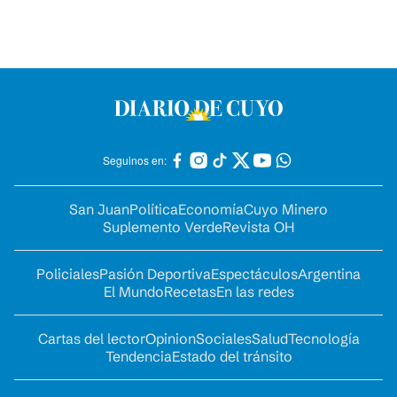
Seguinos en:
San Juan
Política
Economía
Cuyo Minero
Suplemento Verde
Revista OH
Policiales
Pasión Deportiva
Espectáculos
Argentina
El Mundo
Recetas
En las redes
Cartas del lector
Opinion
Sociales
Salud
Tecnología
Tendencia
Estado del tránsito