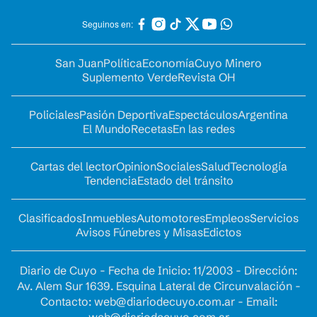
Seguinos en:
San Juan
Política
Economía
Cuyo Minero
Suplemento Verde
Revista OH
Policiales
Pasión Deportiva
Espectáculos
Argentina
El Mundo
Recetas
En las redes
Cartas del lector
Opinion
Sociales
Salud
Tecnología
Tendencia
Estado del tránsito
Clasificados
Inmuebles
Automotores
Empleos
Servicios
Avisos Fúnebres y Misas
Edictos
Diario de Cuyo - Fecha de Inicio: 11/2003 - Dirección:
Av. Alem Sur 1639. Esquina Lateral de Circunvalación -
Contacto:
web@diariodecuyo.com.ar
- Email:
web@diariodecuyo.com.ar