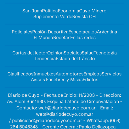
San Juan
Política
Economía
Cuyo Minero
Suplemento Verde
Revista OH
Policiales
Pasión Deportiva
Espectáculos
Argentina
El Mundo
Recetas
En las redes
Cartas del lector
Opinion
Sociales
Salud
Tecnología
Tendencia
Estado del tránsito
Clasificados
Inmuebles
Automotores
Empleos
Servicios
Avisos Fúnebres y Misas
Edictos
Diario de Cuyo - Fecha de Inicio: 11/2003 - Dirección:
Av. Alem Sur 1639. Esquina Lateral de Circunvalación -
Contacto:
web@diariodecuyo.com.ar
- Email:
web@diariodecuyo.com.ar
/
publicidad@diariodecuyo.com.ar
-
Whatsapp: (054)
264 5045343 - Gerente General: Pablo Dellazoppa -